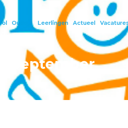
ool
Ouders
Leerlingen
Actueel
Vacature
en september
5