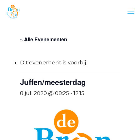
Skip
Men
to
main
content
« Alle Evenementen
Dit evenement is voorbij.
Juffen/meesterdag
8 juli 2020 @ 08:25
-
12:15