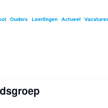
ool
Ouders
Leerlingen
Actueel
Vacature
edsgroep