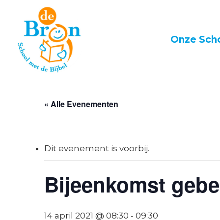
Skip
to
main
Onze Sch
content
« Alle Evenementen
Dit evenement is voorbij.
Bijeenkomst geb
14 april 2021 @ 08:30
-
09:30