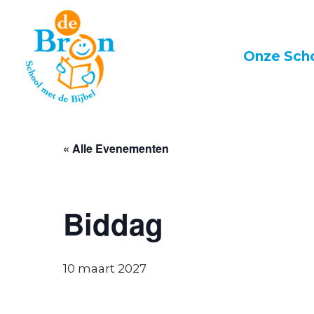
Skip
to
main
Onze Sch
content
« Alle Evenementen
Biddag
10 maart 2027